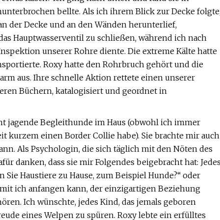
nterbrochen bellte. Als ich ihrem Blick zur Decke folgte
 an der Decke und an den Wänden herunterlief,
as Hauptwasserventil zu schließen, während ich nach
nspektion unserer Rohre diente. Die extreme Kälte hatte
nsportierte. Roxy hatte den Rohrbruch gehört und die
rm aus. Ihre schnelle Aktion rettete einen unserer
seren Büchern, katalogisiert und geordnet in
cht jagende Begleithunde im Haus (obwohl ich immer
it kurzem einen Border Collie habe). Sie brachte mir auch
nn. Als Psychologin, die sich täglich mit den Nöten des
für danken, dass sie mir Folgendes beigebracht hat: Jede
en Sie Haustiere zu Hause, zum Beispiel Hunde?“ oder
amit ich anfangen kann, der einzigartigen Beziehung
ren. Ich wünschte, jedes Kind, das jemals geboren
reude eines Welpen zu spüren. Roxy lebte ein erfülltes