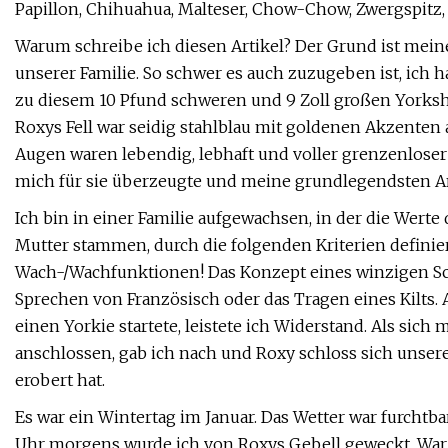
Papillon, Chihuahua, Malteser, Chow-Chow, Zwergspitz, 
Warum schreibe ich diesen Artikel? Der Grund ist mein
unserer Familie. So schwer es auch zuzugeben ist, ich 
zu diesem 10 Pfund schweren und 9 Zoll großen Yorks
Roxys Fell war seidig stahlblau mit goldenen Akzenten
Augen waren lebendig, lebhaft und voller grenzenloser
mich für sie überzeugte und meine grundlegendsten A
Ich bin in einer Familie aufgewachsen, in der die Werte
Mutter stammen, durch die folgenden Kriterien definier
Wach-/Wachfunktionen! Das Konzept eines winzigen S
Sprechen von Französisch oder das Tragen eines Kilts.
einen Yorkie startete, leistete ich Widerstand. Als s
anschlossen, gab ich nach und Roxy schloss sich unserer
erobert hat.
Es war ein Wintertag im Januar. Das Wetter war furchtba
Uhr morgens wurde ich von Roxys Gebell geweckt. War e