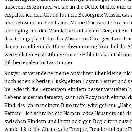
unserem Esszimmer, wo sie an die Decke blickte und unu
erspähte ich den Grund für ihre Besorgnis: Wasser, das
überschwemmte den Raum. Meine Frau rannte los, um d
oben ging, um den Wandabschnitt abzureißen, der zur I
das Rohr geplatzt, das das Wasser ins Obergeschoss tra
daraus resultierende Überschwemmung löste bei ihr Ala
wertvollsten Besitztümer: unsere Bibliothek mit all un
Bücherregalen im Esszimmer.
Roxys Tat veränderte meine Ansichten über kleine, ni
noch einen Siberian Husky, einen Boston Terrier und se
bei, wie ich die Herzen von Kindern besser verstehen ka
Lebens auseinandersetzt, kann ich Roxy noch einmal da
Kind, das ich in meinem Büro treffe, wird gefragt: „Hab
Katzen?“ Ich schreibe die Namen jedes Haustiers auf, d
zwischen Kindern und ihren pelzigen Begleitern zuzuhö
wurde, hätte die Chance, die Energie, Freude und pure F