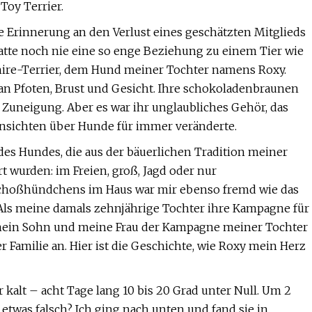
Toy Terrier.
e Erinnerung an den Verlust eines geschätzten Mitglieds
hatte noch nie eine so enge Beziehung zu einem Tier wie
hire-Terrier, dem Hund meiner Tochter namens Roxy.
 an Pfoten, Brust und Gesicht. Ihre schokoladenbraunen
 Zuneigung. Aber es war ihr unglaubliches Gehör, das
nsichten über Hunde für immer veränderte.
 des Hundes, die aus der bäuerlichen Tradition meiner
t wurden: im Freien, groß, Jagd oder nur
choßhündchens im Haus war mir ebenso fremd wie das
 Als meine damals zehnjährige Tochter ihre Kampagne für
ich mein Sohn und meine Frau der Kampagne meiner Tochter
 Familie an. Hier ist die Geschichte, wie Roxy mein Herz
r kalt – acht Tage lang 10 bis 20 Grad unter Null. Um 2
twas falsch? Ich ging nach unten und fand sie in