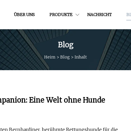
ÜBER UNS
PRODUKTE
NACHRICHT
B
Blog
Heim
>
Blog
>
Inhalt
mpanion: Eine Welt ohne Hunde
busten Bernhardiner, berühmte Rettungshunde für die