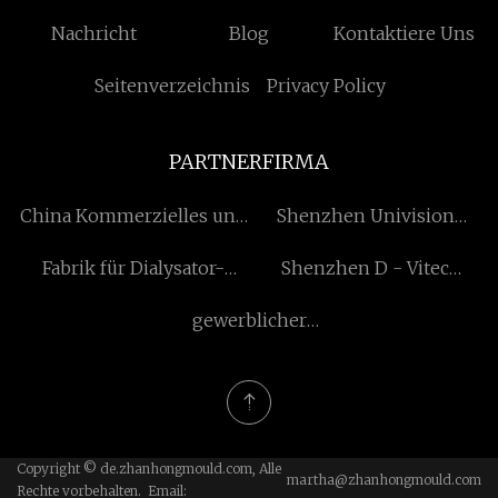
Nachricht
Blog
Kontaktiere Uns
Seitenverzeichnis
Privacy Policy
PARTNERFIRMA
China Kommerzielles und
Shenzhen Univision
industrielles
Optech Co., Ltd
Fabrik für Dialysator-
Shenzhen D - Vitec
Energiespeichersystem
Wiederaufbereitungsmaschinen
Industrial Co., Ltd.
(BESS) Hersteller
gewerblicher
Lieferanten Fabrik
milchaufschäumer
Copyright © de.zhanhongmould.com, Alle
martha@zhanhongmould.com
Rechte vorbehalten. Email: