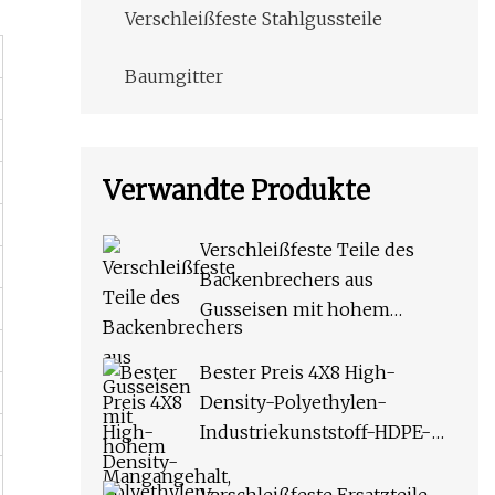
Verschleißfeste Stahlgussteile
Baumgitter
Verwandte Produkte
Verschleißfeste Teile des
Backenbrechers aus
Gusseisen mit hohem
Mangangehalt, feste
Schwingbackenplatte
Bester Preis 4X8 High-
Density-Polyethylen-
Industriekunststoff-HDPE-
Schneidebrettplatten für
Chute Liner im Angebot