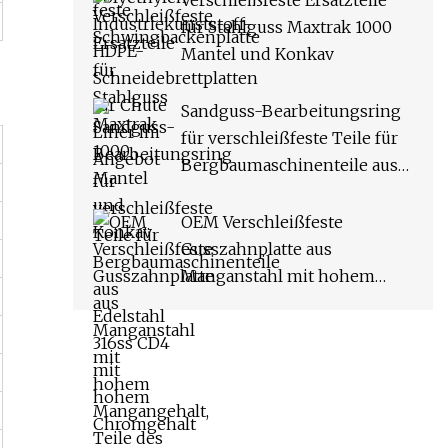
Verschleißfeste Ersatzteile
für Stahlguss Maxtrak 1000
Mantel und Konkav
Sandguss-Bearbeitungsring
für verschleißfeste Teile für
Bergbaumaschinenteile aus
Edelstahl 316ss CD4 mit
hohem Chromgehalt
OEM Verschleißfeste
Gusszahnplatte aus
Manganstahl mit hohem
Mangangehalt, Teile des
Backenbrechers mit fester
Schwenkbackenplatte