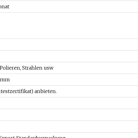
onat
 Polieren, Strahlen usw
0 mm
stzertifikat) anbieten.