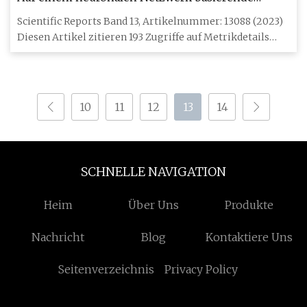
Korrosionsmodellierung eines Bogens aus
Scientific Reports Band 13, Artikelnummer: 13088 (2023)
Edelstahl 316L unter Verwendung von
Diesen Artikel zitieren 193 Zugriffe auf Metrikdetails
Kartierungsdaten des elektrischen Feldes
Edelstahl
10
11
12
13
14
SCHNELLE NAVIGATION
Heim
Über Uns
Produkte
Nachricht
Blog
Kontaktiere Uns
Seitenverzeichnis
Privacy Policy