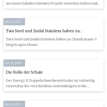
indisches Unternehmen an der India
an einem bahnbrechenden Projekt zwischen Indien und
Singapur t
Jun 13, 2023
Tata Steel und Jindal Stainless haben zu
Chandrayaan beigetragen
Tata Steel und Jindal Stainless haben zu Chandrayaan-3
beigetragen Minze
Jun 12, 2023
Die Rolle der Schale
Der Energy 11 Doppelschneckenextruder ist vielseitig
einsetzbar für verschiedene Anwendungen in der
modernen Batteriefo
Jun 11, 2023