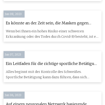
mehr mit 11 Jah
Jun 08, 2023
Es könnte an der Zeit sein, die Masken gegen
Covid auszupacken, sagen einige Experten
Wenn bei Ihnen ein hohes Risiko einer schweren
Erkrankung oder des Todes durch Covid-19 besteht, ist es
an der Zeit, die
Jun 07, 2023
Ein Leitfaden für die richtige sportliche Betätigung
bei Ekzemen
Alles beginnt mit der Kontrolle des Schweißes.
Sportliche Betätigung kann dazu führen, dass sich
Ekzeme verschlimmern,
Jun 06, 2023
Auf einem neuronalen Netzwerk basierende