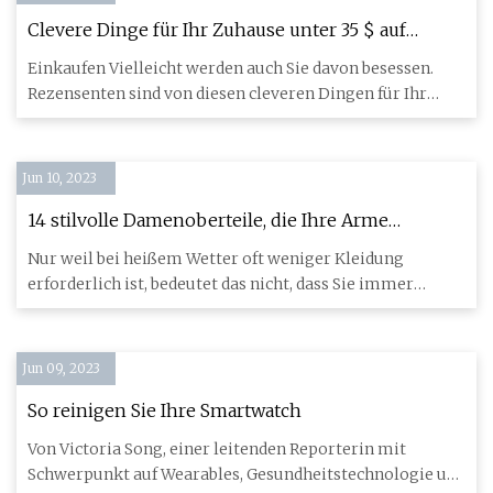
Clevere Dinge für Ihr Zuhause unter 35 $ auf
Amazon, von denen Rezensenten besessen sind
Einkaufen Vielleicht werden auch Sie davon besessen.
Rezensenten sind von diesen cleveren Dingen für Ihr
Zuhause beses
Jun 10, 2023
14 stilvolle Damenoberteile, die Ihre Arme
bedecken
Nur weil bei heißem Wetter oft weniger Kleidung
erforderlich ist, bedeutet das nicht, dass Sie immer
Bereiche Ihres Kör
Jun 09, 2023
So reinigen Sie Ihre Smartwatch
Von Victoria Song, einer leitenden Reporterin mit
Schwerpunkt auf Wearables, Gesundheitstechnologie und