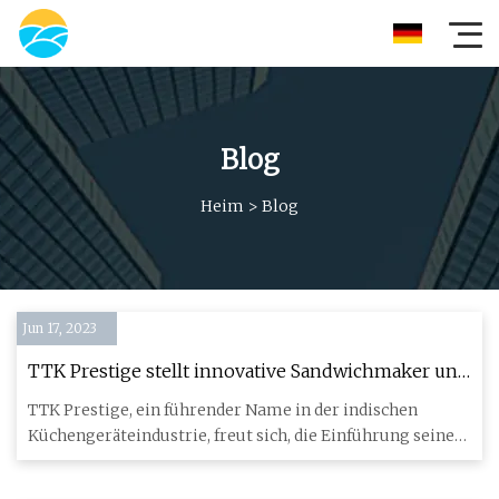
Blog
Heim
>
Blog
Jun 17, 2023
TTK Prestige stellt innovative Sandwichmaker und
elektrische Grillgeräte vor, um das einfache und
TTK Prestige, ein führender Name in der indischen
gesunde Kocherlebnis zu verbessern
Küchengeräteindustrie, freut sich, die Einführung seiner
neuen Linie i